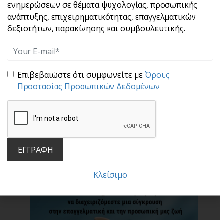
Μην πέφτεις στην παγίδα των συγκρίσεων!
ενημερώσεων σε θέματα ψυχολογίας, προσωπικής
Σ[...]
ανάπτυξης, επιχειρηματικότητας, επαγγελματικών
δεξιοτήτων, παρακίνησης και συμβουλευτικής.
Επιβεβαιώστε ότι συμφωνείτε με
Όρους
Προστασίας Προσωπικών Δεδομένων
Μια υπέροχη πρακτική : Η τεχνική «σαν να…»
Οι άνθρωποι έχουν επιθυμίες. Κάποιοι
ΕΓΓΡΑΦΗ
θέλουν να προ[...]
Κλείσιμο