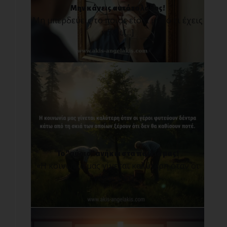
Μην κάνεις αυτό το λάθος!
Μη μπερδεύεις το ποιος είσαι με το τι έχεις
κάνει.[...]
Το "αύριο" ανήκει στα παιδιά μας!
«Η κοινωνία μας γίνεται καλύτερη όταν οι
γέροι φυτ[...]