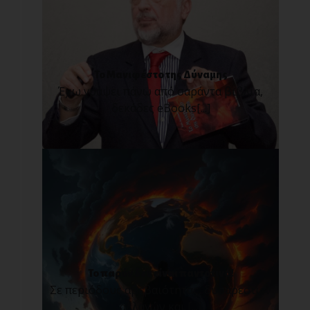
Το Μανιφέστο της Δύναμης
Έχω γράψει πάνω από σαράντα βιβλία,
δεκάδες eBooks[...]
Το παρόν δεν είναι παντοτινό!
Σε περιόδους αβεβαιότητας, δυσάρεστων
αλλαγών και [...]