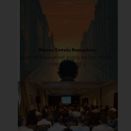
Μήπως ξυπνάς θυμωμένος;
Ξυπνάς θυμωμένος χωρίς να έχει συμβεί
τίποτα; Πρόσ[...]