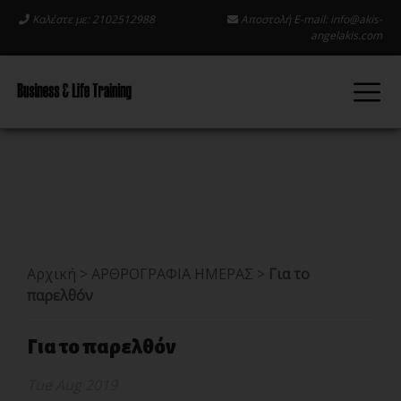
Καλέστε με: 2102512988
Αποστολή E-mail:
info@akis-
angelakis.com
Αρχική
>
ΑΡΘΡΟΓΡΑΦΙΑ ΗΜΕΡΑΣ
>
Για το
παρελθόν
Για το παρελθόν
Tue Aug 2019