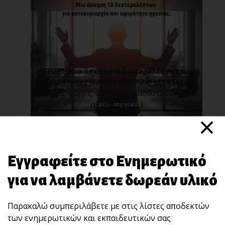
“STOP” : Μια άσκηση 10 δευτερολέπτων που
χτίζει αυτοκυριαρχία και ωριμότητα ηγεσίας.
Πολλές φορές, αυτό που καταστρέφει μια
σχέση, μια [...]
×
Εγγραφείτε στο Ενημερωτικό
για να λαμβάνετε δωρεάν υλικό
Παρακαλώ συμπεριλάβετε με στις λίστες αποδεκτών
των ενημερωτικών και εκπαιδευτικών σας