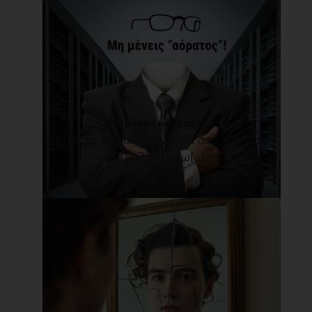
Μη μένεις «αόρατος»!
Σήμερα, θα μοιραστώ μαζί σου κάτι που
έμαθα στη ζω[...]