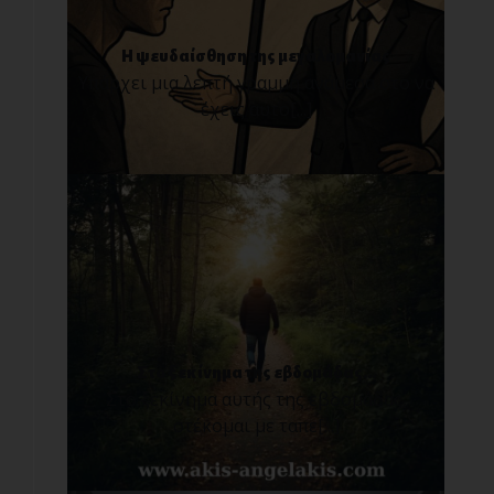
Η ψευδαίσθηση της μεγαλομανίας
Υπάρχει μια λεπτή γραμμή ανάμεσα στο να
έχεις αυτο[...]
Στο ξεκίνημα της εβδομάδας...
Στο ξεκίνημα αυτής της εβδομάδας,
στέκομαι με ταπε[...]