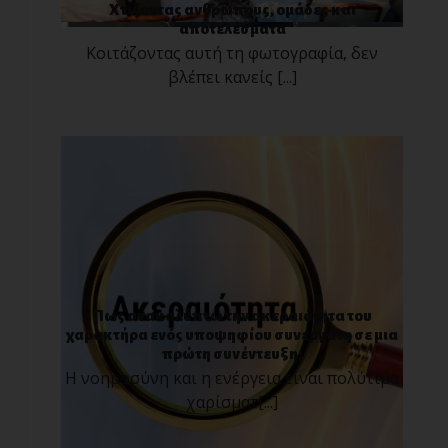
Χτίζοντας ανθρώπους, ομάδες και
αποτελέσματα
Κοιτάζοντας αυτή τη φωτογραφία, δεν
βλέπει κανείς [...]
Πως ανακαλύπτω την ακεραιότητα του
χαρακτήρα ενός υποψηφίου συνεργάτη σε μια
πρώτη συνέντευξη;
Η νοημοσύνη και η ενέργεια είναι πολύτιμα
χαρίσματ[...]