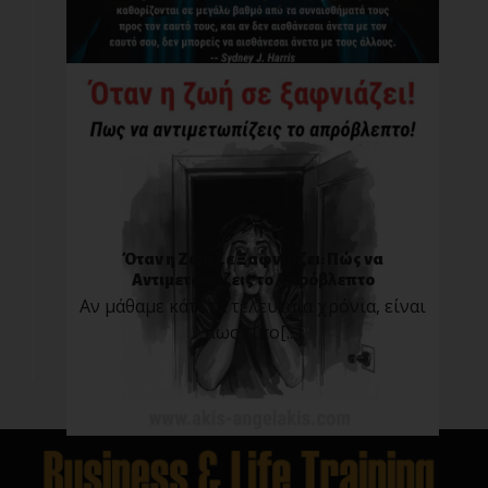
Όταν η Ζωή Σε Ξαφνιάζει: Πώς να
Αντιμετωπίζεις το Απρόβλεπτο
Αν μάθαμε κάτι τα τελευταία χρόνια, είναι
πως τίπο[...]