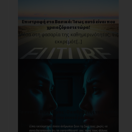
Επιστροφή στα Βασικά: Ίσως αυτό είναι που
χρειαζόμαστε τώρα!
Μέσα στη φασαρία της καθημερινότητας, τις
εκκρεμότ[...]
Τα συναισθήματά μας : O καθρέφτης της σχέσης
με τον εαυτό μας
Είναι εκπληκτικό πόσοι άνθρωποι ζουν τη
ζωή τους χ[...]