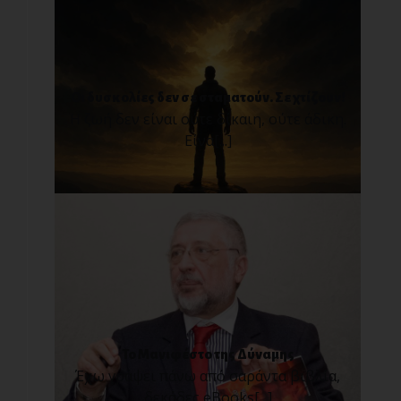
Οι δυσκολίες δεν σε σταματούν. Σε χτίζουν!
Η ζωή δεν είναι ούτε δίκαιη, ούτε άδικη.
Είνα[...]
Το Μανιφέστο της Δύναμης
Έχω γράψει πάνω από σαράντα βιβλία,
δεκάδες eBooks[...]