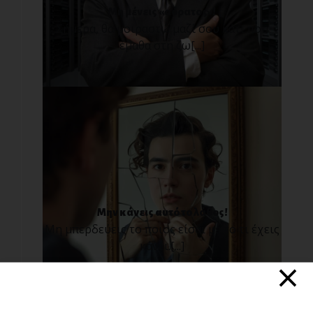
Μη μένεις «αόρατος»!
Σήμερα, θα μοιραστώ μαζί σου κάτι που
έμαθα στη ζω[...]
Μην κάνεις αυτό το λάθος!
Μη μπερδεύεις το ποιος είσαι με το τι έχεις
κάνει.[...]
×