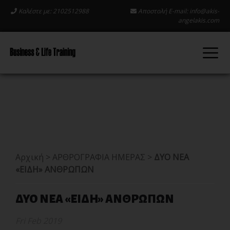
Καλέστε με: 2102512988
Αποστολή E-mail:
info@akis-
angelakis.com
Αρχική
>
ΑΡΘΡΟΓΡΑΦΙΑ ΗΜΕΡΑΣ
>
ΔΥΟ ΝΕΑ
«ΕΙΔΗ» ΑΝΘΡΩΠΩΝ
ΔΥΟ ΝΕΑ «ΕΙΔΗ» ΑΝΘΡΩΠΩΝ
Fri Feb 2019