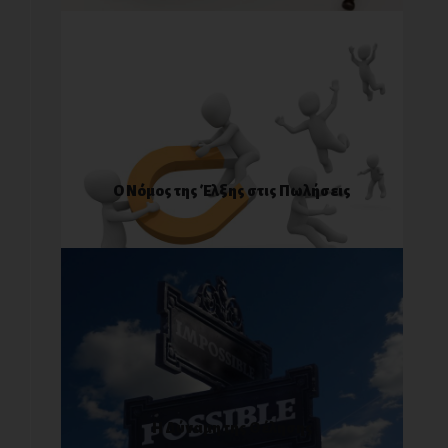
Ο Νόμος της Έλξης στις Πωλήσεις
Η Δύναμη της Θέλησης