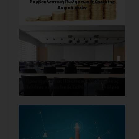
Συμβουλευτική Πωλήσεων & Coaching
Ασφαλιστών
Προσεγγίζοντας Ποιοτικούς Υποψήφιους
Πελάτες σε Κλαδικές Εκθέσεις & Συνέδρια