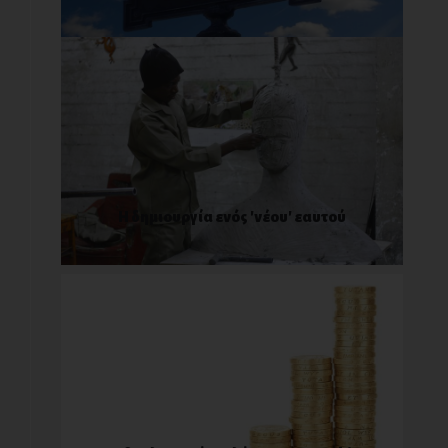
Η δημιουργία ενός 'νέου' εαυτού