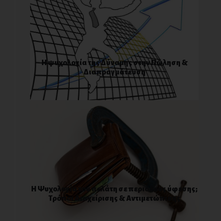
Η ψυχολογία της Δύναμης στην Πώληση &
Διαπραγμάτευση
Η Ψυχολογία του πελάτη σε περιόδους ύφεσης;
Τρόποι Διαχείρισης & Αντιμετώπισης