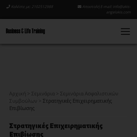
Καλέστε με: 2102512988
Αποστολή E-mail:
info@akis-
angelakis.com
Αρχική
>
Σεμινάρια
>
Σεμινάρια Ασφαλιστικών
Συμβούλων
>
Στρατηγικές Επιχειρηματικής
Επιβίωσης
Στρατηγικές Επιχειρηματικής
Επιβίωσης