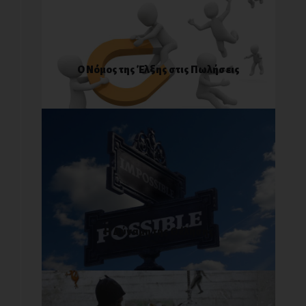
Ο Νόμος της Έλξης στις Πωλήσεις
Η Δύναμη της Θέλησης