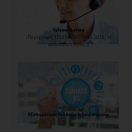
Telemarketing
-Περιγραφή TELEMARKETING 2018 : Η
αλάνθαστη Μέθ[...]
Εξυπηρέτηση Πελάτών & Επικοινωνία