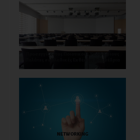
Προσεγγίζοντας Ποιοτικούς Υποψήφιους
Πελάτες σε Κλαδικές Εκθέσεις & Συνέδρια
NETWORKING