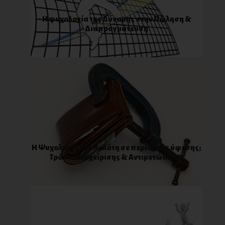
Η ψυχολογία της Δύναμης στην Πώληση &
Διαπραγμάτευση
Η Ψυχολογία του πελάτη σε περιόδους ύφεσης;
Τρόποι Διαχείρισης & Αντιμετώπισης