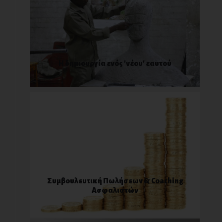
Η δημιουργία ενός 'νέου' εαυτού
Συμβουλευτική Πωλήσεων & Coaching
Ασφαλιστών