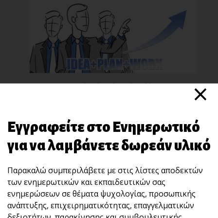
×
Motivational Leadership
Εγγραφείτε στο Ενημερωτικό
για να λαμβάνετε δωρεάν υλικό
Παρακαλώ συμπεριλάβετε με στις λίστες αποδεκτών
των ενημερωτικών και εκπαιδευτικών σας
ενημερώσεων σε θέματα ψυχολογίας, προσωπικής
Βασικές Αρχές Ψυχολογίας
ανάπτυξης, επιχειρηματικότητας, επαγγελματικών
δεξιοτήτων, παρακίνησης και συμβουλευτικής.