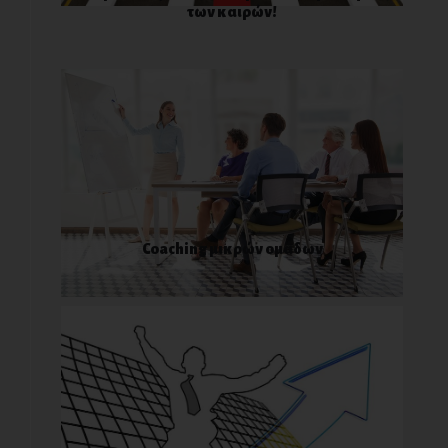
των καιρών!
Coaching μικρών ομάδων