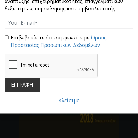
ανάπτυξης, επιχειρηματικότητας, επαγγελματικών
δεξιοτήτων, παρακίνησης και συμβουλευτικής.
Βασικές Στρατηγικές
Διαπραγμάτευσης – Basic
Negotiation Tactics
Επιβεβαιώστε ότι συμφωνείτε με
Όρους
Προστασίας Προσωπικών Δεδομένων
Ζωντανή Ηχογράφηση σεμιναρίου
MP3 Διάρκεια 154΄
ΕΓΓΡΑΦΗ
Κλείσιμο