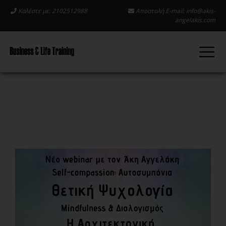
Καλέστε με: 2102512988
Αποστολή E-mail:
info@akis-
angelakis.com