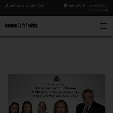
Καλέστε με: 2102512988
Αποστολή E-mail:
info@akis-
angelakis.com