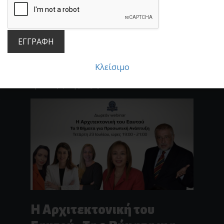
μια υπέροχη ζωή!
Με αφορμή την ημέρα των γενεθλίων
μου: Ένα δωρεάν webinar αφιερωμένο σε
ΕΓΓΡΑΦΗ
έναν άνθρωπο που μας υπενθυμίζει ότι η
καλοσύνη, η ενσυναίσθηση και η
Κλείσιμο
συμπόνια δεν είναι απλώς αρετές – είναι
τρόπος ζωής. Ο[...]
Η Αρχιτεκτονική του