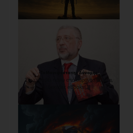
Είνα[...]
Το Μανιφέστο της Δύναμης
Έχω γράψει πάνω από σαράντα βιβλία,
δεκάδες eBooks[...]