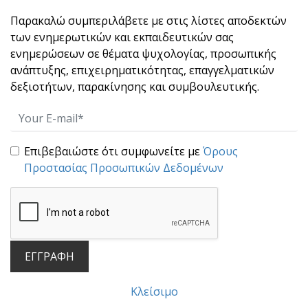
«Η κοινωνία μας γίνεται καλύτερη όταν οι
Παρακαλώ συμπεριλάβετε με στις λίστες αποδεκτών
γέροι φυτ[...]
των ενημερωτικών και εκπαιδευτικών σας
ενημερώσεων σε θέματα ψυχολογίας, προσωπικής
ανάπτυξης, επιχειρηματικότητας, επαγγελματικών
δεξιοτήτων, παρακίνησης και συμβουλευτικής.
Επιβεβαιώστε ότι συμφωνείτε με
Όρους
Προστασίας Προσωπικών Δεδομένων
“STOP” : Μια άσκηση 10 δευτερολέπτων που
χτίζει αυτοκυριαρχία και ωριμότητα ηγεσίας.
Πολλές φορές, αυτό που καταστρέφει μια
σχέση, μια [...]
ΕΓΓΡΑΦΗ
Κλείσιμο