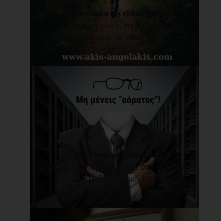
Στο ξεκίνημα της εβδομάδας...
Στο ξεκίνημα αυτής της εβδομάδας,
στέκομαι με ταπε[...]
Μη μένεις «αόρατος»!
Σήμερα, θα μοιραστώ μαζί σου κάτι που
έμαθα στη ζω[...]