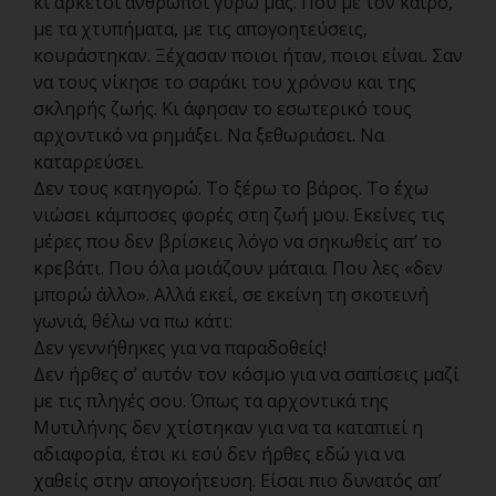
κι αρκετοί άνθρωποι γύρω μας. Που με τον καιρό,
με τα χτυπήματα, με τις απογοητεύσεις,
κουράστηκαν. Ξέχασαν ποιοι ήταν, ποιοι είναι. Σαν
να τους νίκησε το σαράκι του χρόνου και της
σκληρής ζωής. Κι άφησαν το εσωτερικό τους
αρχοντικό να ρημάξει. Να ξεθωριάσει. Να
καταρρεύσει.
Δεν τους κατηγορώ. Το ξέρω το βάρος. Το έχω
νιώσει κάμποσες φορές στη ζωή μου. Εκείνες τις
μέρες που δεν βρίσκεις λόγο να σηκωθείς απ’ το
κρεβάτι. Που όλα μοιάζουν μάταια. Που λες «δεν
μπορώ άλλο». Αλλά εκεί, σε εκείνη τη σκοτεινή
γωνιά, θέλω να πω κάτι:
Δεν γεννήθηκες για να παραδοθείς!
Δεν ήρθες σ’ αυτόν τον κόσμο για να σαπίσεις μαζί
με τις πληγές σου. Όπως τα αρχοντικά της
Μυτιλήνης δεν χτίστηκαν για να τα καταπιεί η
αδιαφορία, έτσι κι εσύ δεν ήρθες εδώ για να
χαθείς στην απογοήτευση. Είσαι πιο δυνατός απ’