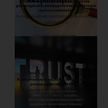
Πως ανακαλύπτω την ακεραιότητα του
χαρακτήρα ενός υποψηφίου συνεργάτη σε μια
πρώτη συνέντευξη;
Η νοημοσύνη και η ενέργεια είναι πολύτιμα
χαρίσματ[...]
Η εμπιστοσύνη στους λάθος ανθρώπους είναι
μια μορφή αυτοκαταστροφής
Η εμπιστοσύνη είναι κάτι που όλοι τη
ζητάμε, όλοι [...]