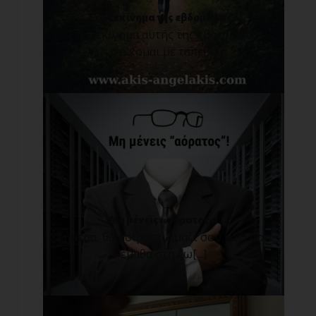
Στο ξεκίνημα της εβδομάδας...
Στο ξεκίνημα αυτής της εβδομάδας,
στέκομαι με ταπε[...]
Μη μένεις «αόρατος»!
Σήμερα, θα μοιραστώ μαζί σου κάτι που
έμαθα στη ζω[...]