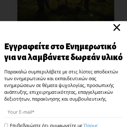
«Η κοινωνία μας γίνεται καλύτερη όταν οι
γέροι φυτ[...]
×
Εγγραφείτε στο Ενημερωτικό
για να λαμβάνετε δωρεάν υλικό
Παρακαλώ συμπεριλάβετε με στις λίστες αποδεκτών
των ενημερωτικών και εκπαιδευτικών σας
“STOP” : Μια άσκηση 10 δευτερολέπτων που
χτίζει αυτοκυριαρχία και ωριμότητα ηγεσίας.
ενημερώσεων σε θέματα ψυχολογίας, προσωπικής
Πολλές φορές, αυτό που καταστρέφει μια
ανάπτυξης, επιχειρηματικότητας, επαγγελματικών
σχέση, μια [...]
δεξιοτήτων, παρακίνησης και συμβουλευτικής.
Επιβεβαιώστε ότι συμφωνείτε με
Όρους