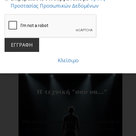
Προστασίας Προσωπικών Δεδομένων
Μην πέφτεις στην παγίδα των συγκρίσεων!
ΕΓΓΡΑΦΗ
Σ[...]
Κλείσιμο
Μια υπέροχη πρακτική : Η τεχνική «σαν να…»
Οι άνθρωποι έχουν επιθυμίες. Κάποιοι