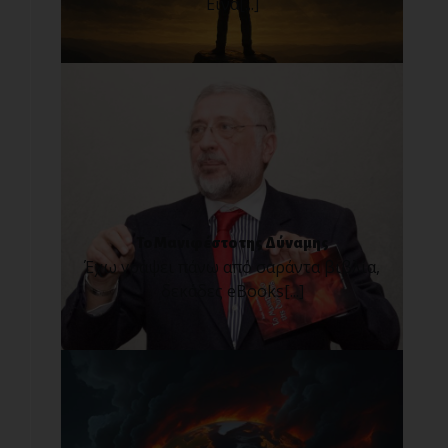
Είνα[...]
Το Μανιφέστο της Δύναμης
Έχω γράψει πάνω από σαράντα βιβλία,
δεκάδες eBooks[...]