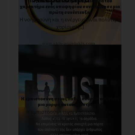
Πως ανακαλύπτω την ακεραιότητα του
χαρακτήρα ενός υποψηφίου συνεργάτη σε μια
πρώτη συνέντευξη;
Η νοημοσύνη και η ενέργεια είναι πολύτιμα
χαρίσματ[...]
Η εμπιστοσύνη στους λάθος ανθρώπους είναι
μια μορφή αυτοκαταστροφής
Η εμπιστοσύνη είναι κάτι που όλοι τη
ζητάμε, όλοι [...]