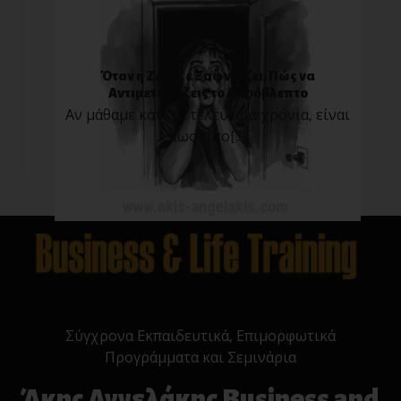
Όταν η Ζωή Σε Ξαφνιάζει: Πώς να
Αντιμετωπίζεις το Απρόβλεπτο
Αν μάθαμε κάτι τα τελευταία χρόνια, είναι
πως τίπο[...]
Σύγχρονα Εκπαιδευτικά, Επιμορφωτικά
Προγράμματα και Σεμινάρια
Άκης Αγγελάκης Business and