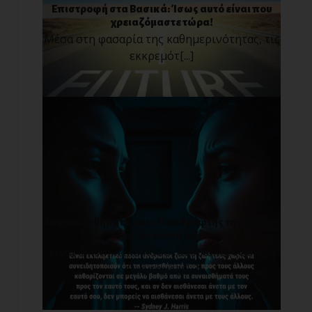
Επιστροφή στα Βασικά: Ίσως αυτό είναι που
χρειαζόμαστε τώρα!
Μέσα στη φασαρία της καθημερινότητας, τις
εκκρεμότ[...]
Τα συναισθήματά μας : O καθρέφτης της σχέσης
με τον εαυτό μας
Είναι εκπληκτικό πόσοι άνθρωποι ζουν τη
ζωή τους χ[...]