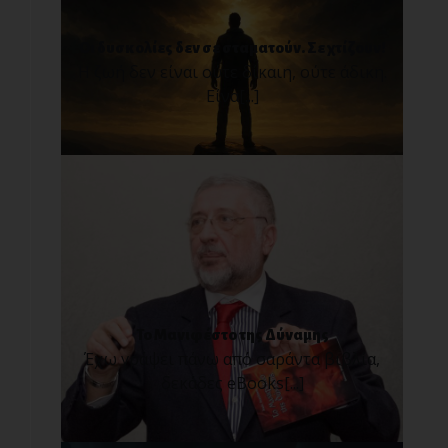
Οι δυσκολίες δεν σε σταματούν. Σε χτίζουν!
Η ζωή δεν είναι ούτε δίκαιη, ούτε άδικη.
Είνα[...]
Το Μανιφέστο της Δύναμης
Έχω γράψει πάνω από σαράντα βιβλία,
δεκάδες eBooks[...]