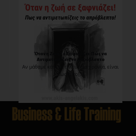
Όταν η Ζωή Σε Ξαφνιάζει: Πώς να
Αντιμετωπίζεις το Απρόβλεπτο
Αν μάθαμε κάτι τα τελευταία χρόνια, είναι
πως τίπο[...]