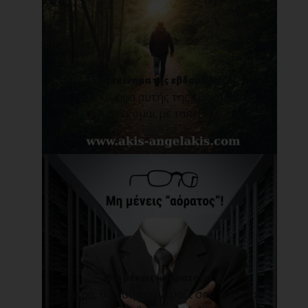
Στο ξεκίνημα της εβδομάδας...
Στο ξεκίνημα αυτής της εβδομάδας,
στέκομαι με ταπε[...]
Μη μένεις «αόρατος»!
Σήμερα, θα μοιραστώ μαζί σου κάτι που