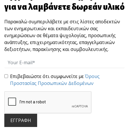
για να λαμβάνετε δωρεάν υλικό
Παρακαλώ συμπεριλάβετε με στις λίστες αποδεκτών
Το "αύριο" ανήκει στα παιδιά μας!
των ενημερωτικών και εκπαιδευτικών σας
«Η κοινωνία μας γίνεται καλύτερη όταν οι
ενημερώσεων σε θέματα ψυχολογίας, προσωπικής
γέροι φυτ[...]
ανάπτυξης, επιχειρηματικότητας, επαγγελματικών
δεξιοτήτων, παρακίνησης και συμβουλευτικής.
Επιβεβαιώστε ότι συμφωνείτε με
Όρους
Προστασίας Προσωπικών Δεδομένων
“STOP” : Μια άσκηση 10 δευτερολέπτων που
χτίζει αυτοκυριαρχία και ωριμότητα ηγεσίας.
Πολλές φορές, αυτό που καταστρέφει μια
ΕΓΓΡΑΦΗ
σχέση, μια [...]