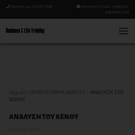
Καλέστε με: 2102512988
Αποστολή E-mail:
info@akis-
angelakis.com
Αρχική
>
ΑΡΘΡΟΓΡΑΦΙΑ ΗΜΕΡΑΣ
>
ΑΝΑΛΥΣΗ ΤΟΥ
ΚΕΝΟΥ
ΑΝΑΛΥΣΗ ΤΟΥ ΚΕΝΟΥ
Tue Sep 2019