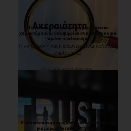
Πως ανακαλύπτω την ακεραιότητα του
χαρακτήρα ενός υποψηφίου συνεργάτη σε μια
πρώτη συνέντευξη;
Η νοημοσύνη και η ενέργεια είναι πολύτιμα
χαρίσματ[...]
Η εμπιστοσύνη στους λάθος ανθρώπους είναι
μια μορφή αυτοκαταστροφής