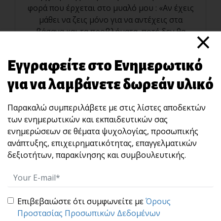
φορά που έρχεται στο μυαλό μου : «Αν έχεις
μάθει να ζεις μόνο για να αντέχεις στα
×
βάσανα και τα προβλήματα, ποτέ δεν θα
γνωρίσεις τι σημαίνει να ζεις αλη[...]
Εγγραφείτε στο Ενημερωτικό
για να λαμβάνετε δωρεάν υλικό
Παρακαλώ συμπεριλάβετε με στις λίστες αποδεκτών
των ενημερωτικών και εκπαιδευτικών σας
ενημερώσεων σε θέματα ψυχολογίας, προσωπικής
ανάπτυξης, επιχειρηματικότητας, επαγγελματικών
δεξιοτήτων, παρακίνησης και συμβουλευτικής.
Σύγχρονα Εκπαιδευτικά, Επιμορφωτικά
Προγράμματα και Σεμινάρια
Άκης Αγγελάκης Business and
Επιβεβαιώστε ότι συμφωνείτε με
Όρους
Προστασίας Προσωπικών Δεδομένων
Life Training