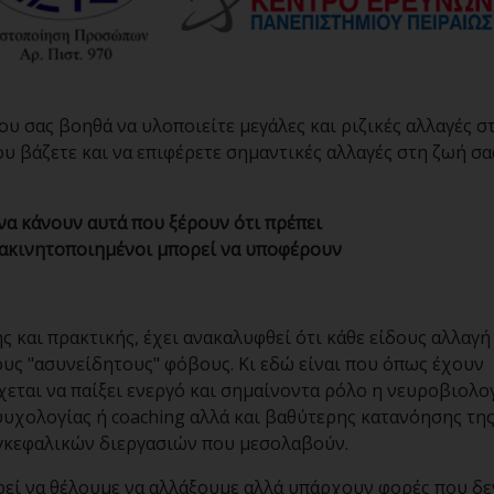
 σας βοηθά να υλοποιείτε μεγάλες και ριζικές αλλαγές σ
υ βάζετε και να επιφέρετε σημαντικές αλλαγές στη ζωή σα
 να κάνουν αυτά που ξέρουν ότι πρέπει
ς ακινητοποιημένοι μπορεί να υποφέρουν
 και πρακτικής, έχει ανακαλυφθεί ότι κάθε είδους αλλαγή
ους "ασυνείδητους" φόβους. Κι εδώ είναι που όπως έχουν
ρχεται να παίξει ενεργό και σημαίνοντα ρόλο η νευροβιολο
 ψυχολογίας ή coaching αλλά και βαθύτερης κατανόησης τη
γκεφαλικών διεργασιών που μεσολαβούν.
ορεί να θέλουμε να αλλάξουμε αλλά υπάρχουν φορές που δε