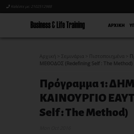
Καλέστε με: 2102512988
ΑΡΧΙΚΗ
Υ
Αρχική
>
Σεμινάρια
>
Πιστοποιημένα
>
Π
ΜΕΘΟΔΟΣ (Redefining Self : The Method)
Πρόγραμμα 1: ΔΗ
ΚΑΙΝΟΥΡΓΙΟ ΕΑΥΤ
Self : The Method)
Mon Oct 2016