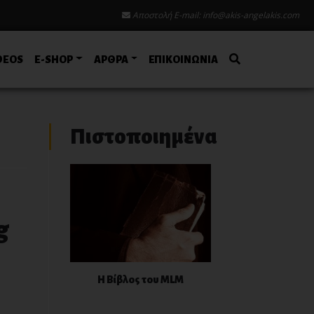
Αποστολή E-mail:
info@akis-angelakis.com
DEOS
E-SHOP
ΑΡΘΡΑ
ΕΠΙΚΟΙΝΩΝΙΑ
Πιστοποιημένα
g
Η Βίβλος του MLM