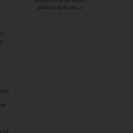
αλλα και έμπειρο[...]
τη
ς,
 στη
γία
ς
ν τα