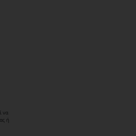
ί να
ας ή