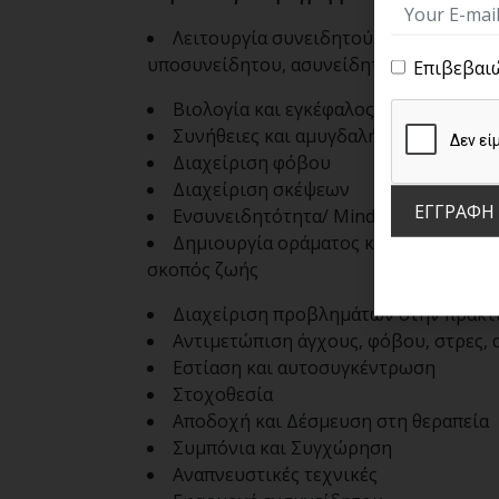
Λειτουργία συνειδητού,
υποσυνείδητου, ασυνείδητου
Επιβεβαι
Βιολογία και εγκέφαλος
Συνήθειες και αμυγδαλή
Διαχείριση φόβου
Διαχείριση σκέψεων
ΕΓΓΡΑΦΗ
Ενσυνειδητότητα/ Mindfulness
Δημιουργία οράματος και
σκοπός ζωής
Διαχείριση προβλημάτων στην πρακτ
Αντιμετώπιση άγχους, φόβου, στρες, 
Εστίαση και αυτοσυγκέντρωση
Στοχοθεσία
Αποδοχή και Δέσμευση στη θεραπεία
Συμπόνια και Συγχώρηση
Αναπνευστικές τεχνικές