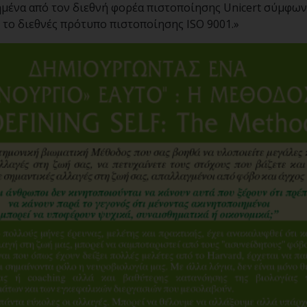
ημένα από τον διεθνή φορέα πιστοποίησης Unicert σύμφων
το διεθνές πρότυπο πιστοποίησης ISO 9001.»