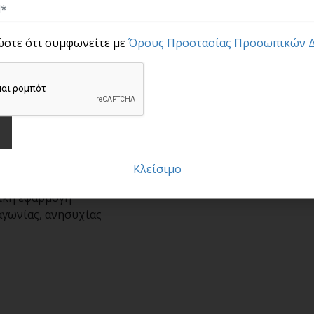
ώστε ότι συμφωνείτε με
Όρους Προστασίας Προσωπικών 
Κλείσιμο
ική εφαρμογή
αγωνίας, ανησυχίας