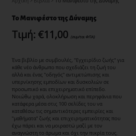
Αρχική
>
Βιβλία
>
Το Μανιφέστο της Δύναμης
Το Μανιφέστο της Δύναμης
Τιμή:
€11,00
(συμ/ται ΦΠΑ)
Ένα βιβλίο με συμβουλές, "Εγχειρίδιο ζωής" για
κάθε νέο άνθρωπο που σχεδιάζει τη ζωή του
αλλά και ένας "οδηγός" αντιμετώπισης και
υπερνίκησης εμποδίων και δυσκολιών σε
προσωπικό και επιχειρηματικό επίπεδο.
Νοιώθω χαρά, ολοκλήρωση και περηφάνια που
κατάφερα μέσα στις 100 σελίδες του να
καταθέσω τις σημαντικότερες εμπειρίες και
"μαθήματα" ζωής και επιχειρηματικότητας που
έχω πάρει και να μοιραστώ μαζί με τον
αναγνώστη το άρωμα και όχι την πικρία τους.