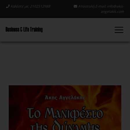
Καλέστε με: 2102512988
Αποστολή E-mail:
info@akis-
angelakis.com