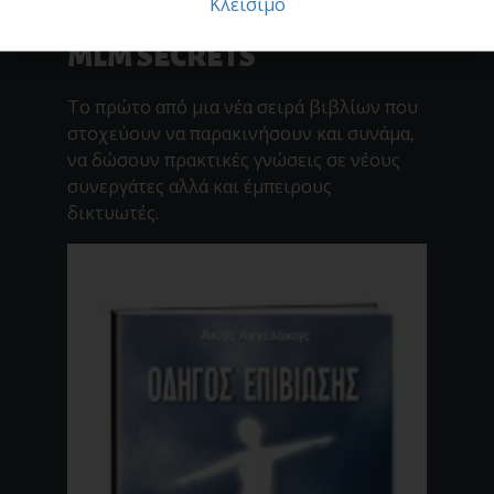
Κλείσιμο
MLM SECRETS
Το πρώτο από μια νέα σειρά βιβλίων που
στοχεύουν να παρακινήσουν και συνάμα,
να δώσουν πρακτικές γνώσεις σε νέους
συνεργάτες αλλά και έμπειρους
δικτυωτές.