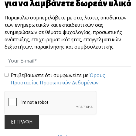
για να λαμβάνετε δωρεάν υλικό
απελπισία; Δυστυχώς για όλους μας, η
κατάσταση εξακολουθεί να παραμένει
Παρακαλώ συμπεριλάβετε με στις λίστες αποδεκτών
δύσκολη, χωρίς ν
των ενημερωτικών και εκπαιδευτικών σας
ενημερώσεων σε θέματα ψυχολογίας, προσωπικής
ανάπτυξης, επιχειρηματικότητας, επαγγελματικών
δεξιοτήτων, παρακίνησης και συμβουλευτικής.
Επιβεβαιώστε ότι συμφωνείτε με
Όρους
Προστασίας Προσωπικών Δεδομένων
ΕΓΓΡΑΦΗ