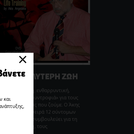
×
βάνετε
Α ΜΙΑ ΚΑΛΥΤΕΡΗ ΖΩΗ
 πολύ χρήσιμη, ενθαρρυντική,
βουλευτική «συντροφιά» για τους
ν και
κολους καιρούς που ζούμε. Ο Άκης
ανάπτυξης,
ελάκης σε μια σειρά 12 σύντομων
τεο μιλάει και συμβουλεύει για τη
αξιά, την πίστη, τους