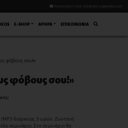
Αποστολή E-mail:
info@akis-angelakis.com
DEOS
E-SHOP
ΑΡΘΡΑ
ΕΠΙΚΟΙΝΩΝΙΑ
υς φόβους σου!»
υς φόβους σου!»
 ΦΠΑ)
 /MP3 διάρκειας 3 ωρών. Ζωντανή
λο σεμινάριο. Στο σεμινάριο θα