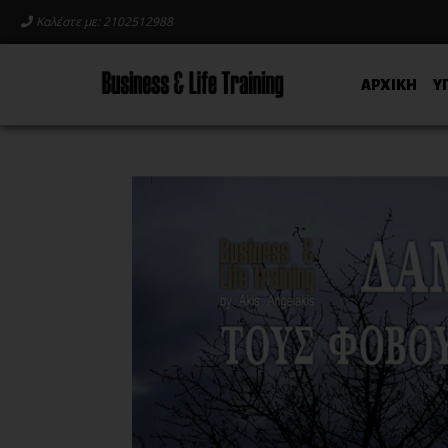
Καλέστε με: 2102512988
ΑΡΧΙΚΗ
Υ