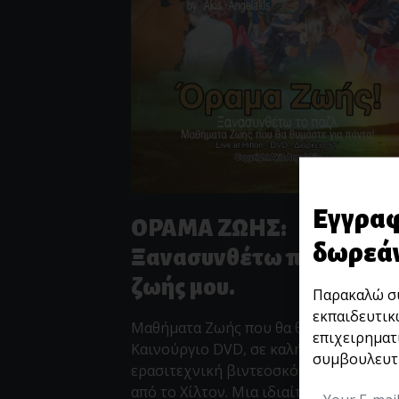
Εγγραφ
ΟΡΑΜΑ ΖΩΗΣ:
δωρεάν
Ξανασυνθέτω παζλ της
ζωής μου.
Παρακαλώ συ
εκπαιδευτικ
Μαθήματα Ζωής που θα θυμάστε για πά
επιχειρηματ
Καινούργιο DVD, σε καλής ποιότητας
συμβουλευτι
ερασιτεχνική βιντεοσκόπηση, ζωντανά
από το Χίλτον. Μια ιδιαίτερα χρήσιμη