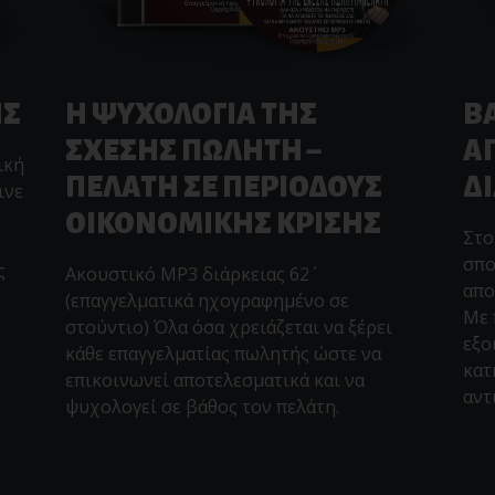
ΗΣ
Η ΨΥΧΟΛΟΓΙΑ ΤΗΣ
Β
ΣΧΕΣΗΣ ΠΩΛΗΤΗ –
Α
ική
ΠΕΛΑΤΗ ΣΕ ΠΕΡΙΟΔΟΥΣ
Δ
ινε
ΟΙΚΟΝΟΜΙΚΗΣ ΚΡΙΣΗΣ
Στο
σπο
ς
Ακουστικό MP3 διάρκειας 62΄
απο
(επαγγελματικά ηχογραφημένο σε
Με 
στούντιο) Όλα όσα χρειάζεται να ξέρει
εξο
κάθε επαγγελματίας πωλητής ώστε να
κατ
επικοινωνεί αποτελεσματικά και να
αντ
ψυχολογεί σε βάθος τον πελάτη.