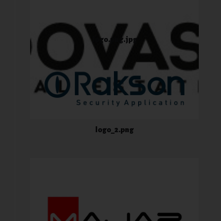
logo.png.jpg
logo_2.png