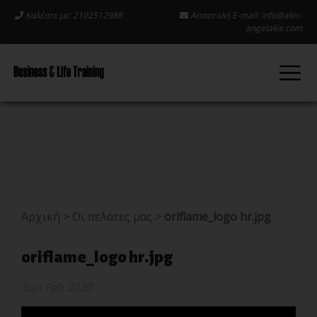
Καλέστε με: 2102512988
Αποστολή E-mail:
info@akis-
angelakis.com
Αρχική
>
Οι πελάτες μας
>
oriflame_logo hr.jpg
oriflame_logo hr.jpg
Sun Feb 2020