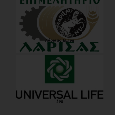
Λάρισας_EL.jpg
.jpg