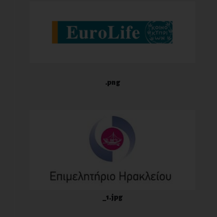
.png
_1.jpg