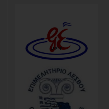
_1.png
_2.jpg