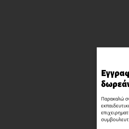
Εγγραφ
δωρεάν
Παρακαλώ συ
εκπαιδευτικ
επιχειρηματ
συμβουλευτι