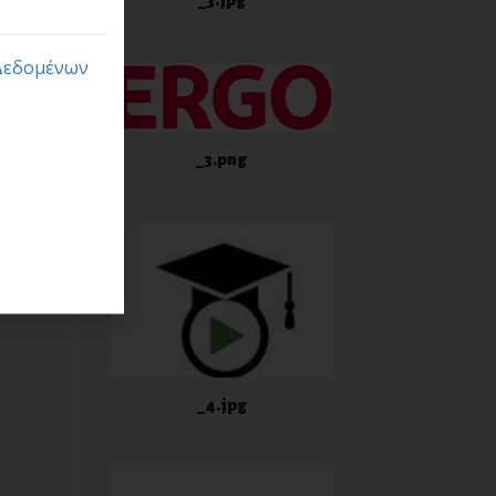
_3.jpg
Δεδομένων
_3.png
_4.jpg