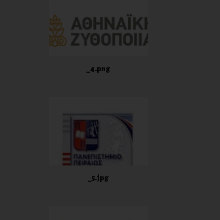
_4.png
_5.jpg