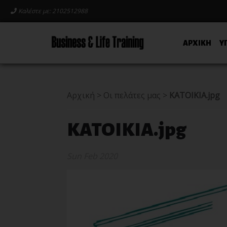
Καλέστε με: 2102512988
ΑΡΧΙΚΗ
Υ
Αρχική
>
Οι πελάτες μας
>
KATOIKIA.jpg
KATOIKIA.jpg
Sun Feb 2020