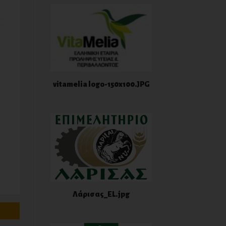
vitamelia logo-150x100.JPG
Λάρισας_EL.jpg