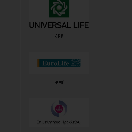
.jpg
.png