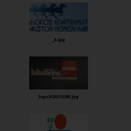
_6.jpg
logo SCAVOLINI.jpg