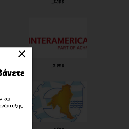
_2.jpg
×
_2.png
βάνετε
ν και
ανάπτυξης,