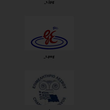
_1.jpg
_1.png