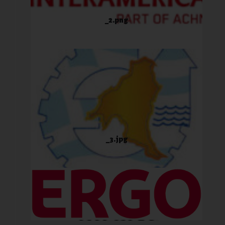
_2.png
_3.jpg