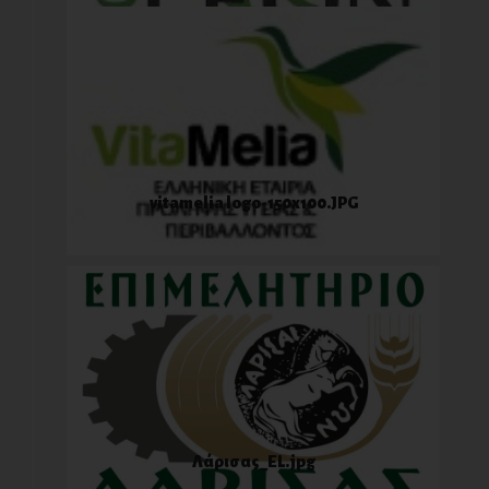
vitamelia logo-150x100.JPG
Λάρισας_EL.jpg