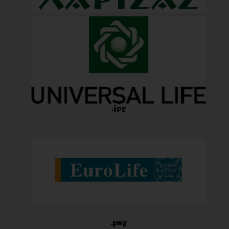
.jpg
.png