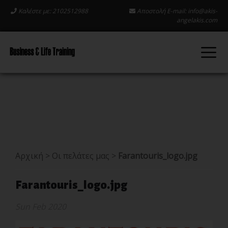
Καλέστε με: 2102512988
Αποστολή E-mail:
info@akis-
angelakis.com
Αρχική
>
Οι πελάτες μας
>
Farantouris_logo.jpg
Farantouris_logo.jpg
Sun Feb 2020