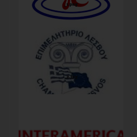
_1.png
_2.jpg