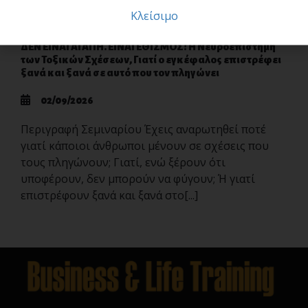
Κλείσιμο
ΔΕΝ ΕΙΝΑΙ ΑΓΑΠΗ. ΕΙΝΑΙ ΕΘΙΣΜΟΣ! Η Νευροεπιστήμη
των Τοξικών Σχέσεων, Γιατί ο εγκέφαλος επιστρέφει
ξανά και ξανά σε αυτό που τον πληγώνει
02/09/2026
Περιγραφή Σεμιναρίου Έχεις αναρωτηθεί ποτέ
γιατί κάποιοι άνθρωποι μένουν σε σχέσεις που
τους πληγώνουν; Γιατί, ενώ ξέρουν ότι
υποφέρουν, δεν μπορούν να φύγουν; Ή γιατί
επιστρέφουν ξανά και ξανά στο[...]