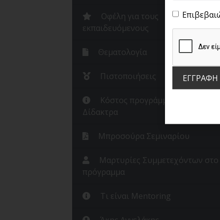
Επιβεβαι
Οφέλη για τους
εκπαιδευόμενους
Θεματολογία
Πιστοποιήσεις
ΕΓΓΡΑΦΗ
Κόστος προγράμματος /
Δίδακτρα
Μπροσούρα Σεμιναρίου
Μαρτυρίες Συμμετεχόντων στο
πρόγραμμα
Τι είναι Mentoring
Άκης Αγγελάκης