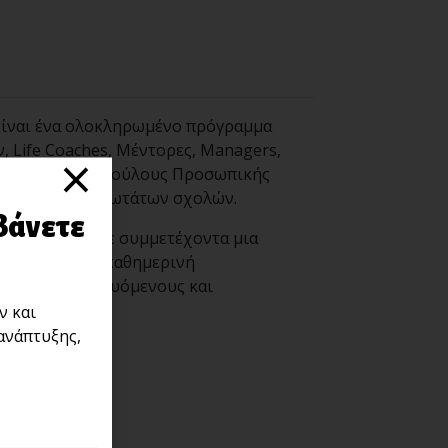
ίναι ένα ολοκληρωμένο πρόγραμμα
 Life Coaches, Μέντορες, Managers,
×
χολόγους, Συμβούλους Προσωπικής
α αποφοίτους ανωτάτων σχολών.
βάνετε
παρέχει σε κάθε συμμετέχοντα μια
ί εύκολα στην καθημερινή
γάτες / θεραπευόμενους και
ν και
ανάπτυξης,