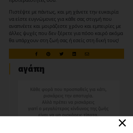
προτεραιότητες σου.
Πιστέψτε με πάντως, και μη χάνετε την ευκαιρία
να είστε ευγνώμονες για κάθε σας στιγμή που
αναπνέετε και μοιράζεστε χρόνο και εμπειρίες με
άλλες ψυχές που δεν ξέρετε για πόσο καιρό ακόμα
θα υπάρχουν στη ζωή σας ή εσείς στη δική τους!
αγάπη
×