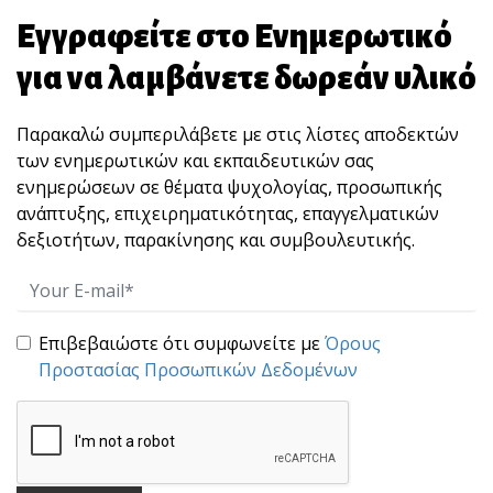
Η δύναμη του ρίσκου
Μια σκέψη που αξίζει να κάνουμε αυτές τις
Εγγραφείτε στο Ενημερωτικό
μέρες εί[...]
για να λαμβάνετε δωρεάν υλικό
Παρακαλώ συμπεριλάβετε με στις λίστες αποδεκτών
των ενημερωτικών και εκπαιδευτικών σας
ενημερώσεων σε θέματα ψυχολογίας, προσωπικής
ανάπτυξης, επιχειρηματικότητας, επαγγελματικών
δεξιοτήτων, παρακίνησης και συμβουλευτικής.
ΤΑ “ΚΛΕΙΔΙΑ” ΤΗΣ ΚΑΘΗΜΕΡΙΝΗΣ ΕΠΙΒΙΩΣΗΣ
Επιβεβαιώστε ότι συμφωνείτε με
Όρους
Σήμερα είμαι στη διάθεση να σας κάνω
Προστασίας Προσωπικών Δεδομένων
μερικά μικρά,[...]