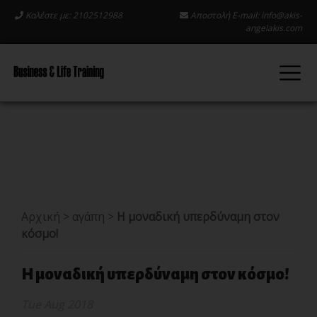
Καλέστε με: 2102512988
Αποστολή E-mail:
info@akis-
angelakis.com
Αρχική
>
αγάπη
>
Η μοναδική υπερδύναμη στον
κόσμο!
Η μοναδική υπερδύναμη στον κόσμο!
Tue Aug 2018