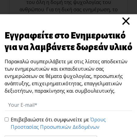
του όλη η δομή της ψυχολογίας του
ανθρώπου. Για τη δική σας ενημέρωση, το
×
είπα και το έγραψα αυτό πολλά, πολλά χρ[...]
Εγγραφείτε στο Ενημερωτικό
για να λαμβάνετε δωρεάν υλικό
Παρακαλώ συμπεριλάβετε με στις λίστες αποδεκτών
των ενημερωτικών και εκπαιδευτικών σας
ενημερώσεων σε θέματα ψυχολογίας, προσωπικής
ανάπτυξης, επιχειρηματικότητας, επαγγελματικών
Σύγχρονα Εκπαιδευτικά, Επιμορφωτικά
δεξιοτήτων, παρακίνησης και συμβουλευτικής.
Προγράμματα και Σεμινάρια
Άκης Αγγελάκης Business and
Επιβεβαιώστε ότι συμφωνείτε με
Όρους
Life Training
Προστασίας Προσωπικών Δεδομένων