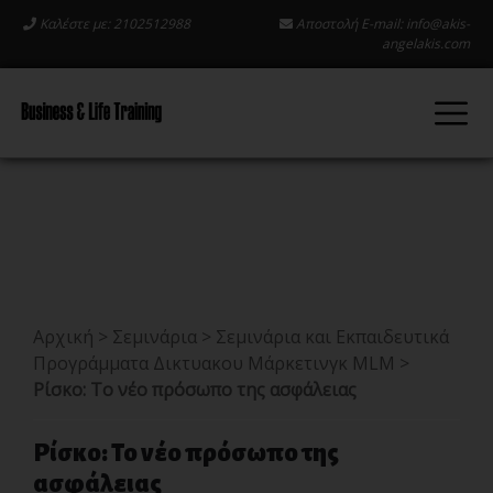
Καλέστε με: 2102512988
Αποστολή E-mail:
info@akis-
angelakis.com
Αρχική
>
Σεμινάρια
>
Σεμινάρια και Εκπαιδευτικά
Προγράμματα Δικτυακου Μάρκετινγκ MLM
>
Ρίσκο: Το νέο πρόσωπο της ασφάλειας
Ρίσκο: Το νέο πρόσωπο της
ασφάλειας