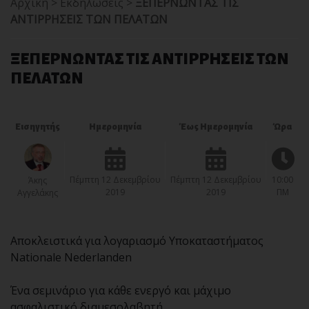
Αρχική
>
Εκδηλώσεις
>
ΞΕΠΕΡΝΩΝΤΑΣ ΤΙΣ
ΑΝΤΙΡΡΗΣΕΙΣ ΤΩΝ ΠΕΛΑΤΩΝ
ΞΕΠΕΡΝΩΝΤΑΣ ΤΙΣ ΑΝΤΙΡΡΗΣΕΙΣ ΤΩΝ
ΠΕΛΑΤΩΝ
Εισηγητής
Ημερομηνία
Έως Ημερομηνία
Ώρα
Πέμπτη 12 Δεκεμβρίου
Πέμπτη 12 Δεκεμβρίου
10:00
Άκης
2019
2019
ΠΜ
Αγγελάκης
Αποκλειστικά για λογαριασμό Υποκαταστήματος
Nationale Nederlanden
Ένα σεμινάριο για κάθε ενεργό και μάχιμο
ασφαλιστικό διαμεσολαβητή