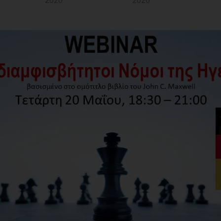
2020
2020
ς