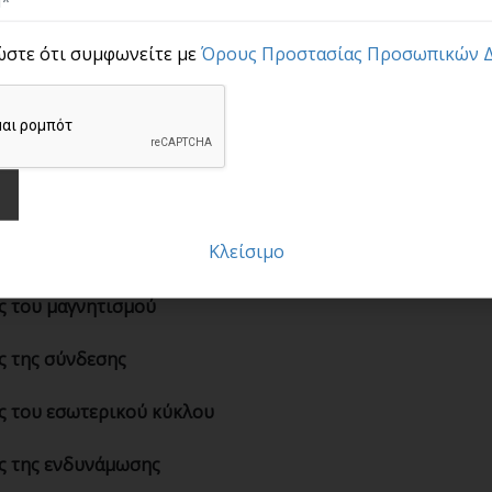
ς του
E
.
F
.
Hutton
ώστε ότι συμφωνείτε με
Όρους Προστασίας Προσωπικών 
ς της προστιθέμενης αξίας
ς του στέρεου εδάφους
ς του σεβασμού
Κλείσιμο
ς της διαίσθησης
ς του μαγνητισμού
ς της σύνδεσης
ς του εσωτερικού κύκλου
ς της ενδυνάμωσης