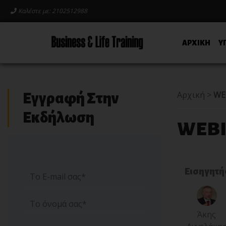
Καλέστε με: 2102512988
ΑΡΧΙΚΗ
Υ
Αρχική
>
WE
Εγγραφή Στην
Εκδήλωση
WEBIN
Εισηγητή
Άκης