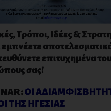
κές, Τρόποι, Ιδέες & Στρατ
α εμπνέετε αποτελεσματικά
τευθύνετε επιτυχημένα το
ώπους σας!
NAR :
ΟΙ ΑΔΙΑΜΦΙΣΒΗΤΗ
Ι ΤΗΣ ΗΓΕΣΙΑΣ