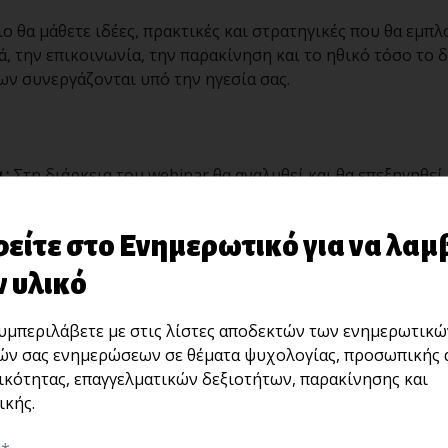
ο θα μάθετε ιδέες, πρακτικές και στρατηγικές που θα εμπ
, την επικοινωνία, την παρακίνηση και το ηθικό τόσο το δ
ων συνεργάζονται υπό την ηγεσία σας.
 :
Στη διάρκεια του webinar θα αναλυθεί και θα επεξηγηθεί
 και διαφάνειες στο power point κάθε νόμος από τους πιο
είτε στο Ενημερωτικό για να λαμ
 υλικό
ς του «καπακιού»
μπεριλάβετε με στις λίστες αποδεκτών των ενημερωτικώ
ς της επιρροής
ών σας ενημερώσεων σε θέματα ψυχολογίας, προσωπικής 
ικότητας, επαγγελματικών δεξιοτήτων, παρακίνησης και
ς της διαδικασίας
κής.
ς της πλοήγησης