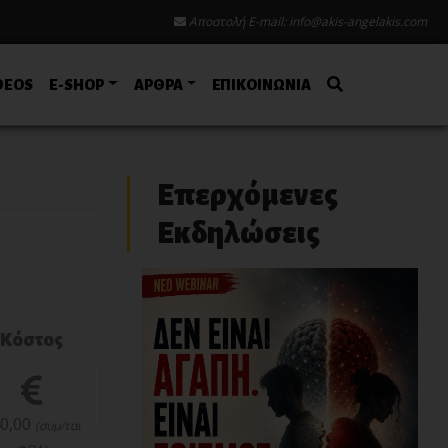
Αποστολή E-mail:
info@akis-angelakis.com
DEOS
E-SHOP
ΑΡΘΡΑ
ΕΠΙΚΟΙΝΩΝΙΑ
Επερχόμενες
Εκδηλώσεις
Κόστος
0,00
(συμ/ται