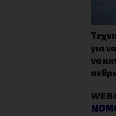
Τεχνι
για ν
να κα
ανθρ
WEBI
ΝΟΜΟ