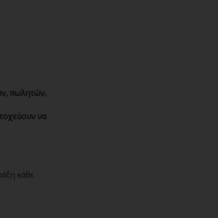
ων, πωλητών,
στοχεύουν να
ράξη κάθε