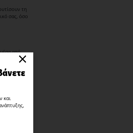
λουτίσουν τη
ικό σας, όσο
×
 μέσα από
 κάτω:
βάνετε
ν και
ανάπτυξης,