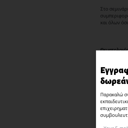
Στο σεμινάρι
συμπεριφορά
και όλων όσ
Θεματολογία
παραδείγματα
Εγγραφ
δωρεάν
Ο νόμο
Παρακαλώ συ
Ο νόμο
εκπαιδευτικ
επιχειρηματ
Ο νόμο
συμβουλευτι
Ο νόμο