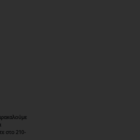
παρακαλούμε
α
τε στο 210-