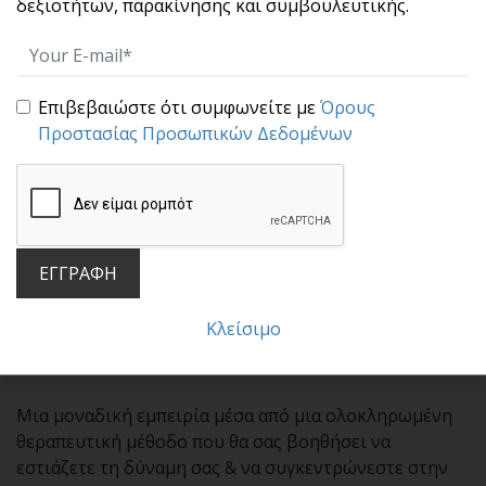
δεξιοτήτων, παρακίνησης και συμβουλευτικής.
επιστημονικών μεθόδων στη Συμβουλευτική
Θεραπεία όπως Acceptance & Commitment Therapy
(ACT) & Mindfulness Based Stress Reduction Therapy
(MBSRT) Θεραπεία Εστιασμένη στη Συμπόνια
Επιβεβαιώστε ότι συμφωνείτε με
Όρους
(Compassion Focused Therapy) . Και όλα αυτά σε απλή,
Προστασίας Προσωπικών Δεδομένων
πρακτική και εφαρμόσιμη δομή ώστε να γίνεται
κατανοητή από όλους. Στο εργαστήριο / σεμινάριο θα
μάθετε βήμα – βήμα πως να προγραμματίζετε το
μυαλό και τις καθημερινές σας πρακτικές για
κατορθώσετε να κάνετε τις αλλαγές που επιθυμείτε, να
ΕΓΓΡΑΦΗ
επιτύχετε τους προσωπικούς, επαγγελματικούς,
κοινωνικούς σας στόχους και να βγείτε από το τέλμα
Κλείσιμο
της αδράνειας, της αναποφασιστικότητας και της
ακινητοποίησης.
Μια μοναδική εμπειρία μέσα από μια ολοκληρωμένη
θεραπευτική μέθοδο που θα σας βοηθήσει να
εστιάζετε τη δύναμη σας & να συγκεντρώνεστε στην