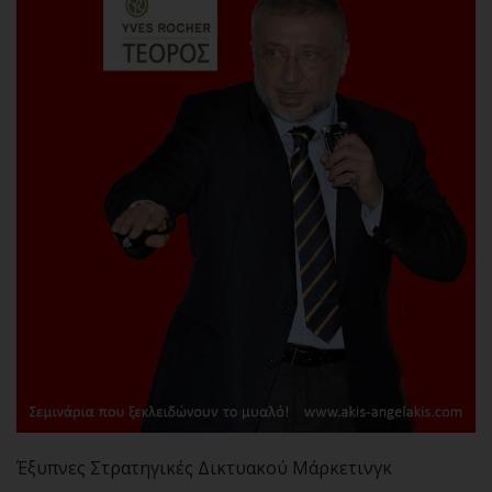
Έξυπνες Στρατηγικές Δικτυακού Μάρκετινγκ