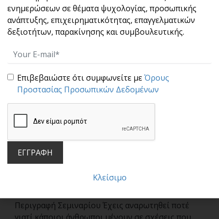
ενημερώσεων σε θέματα ψυχολογίας, προσωπικής
ανάπτυξης, επιχειρηματικότητας, επαγγελματικών
δεξιοτήτων, παρακίνησης και συμβουλευτικής.
Επιβεβαιώστε ότι συμφωνείτε με
Όρους
Προστασίας Προσωπικών Δεδομένων
ΔΕΝ ΕΙΝΑΙ ΑΓΑΠΗ. ΕΙΝΑΙ ΕΘΙΣΜΟΣ! Η Νευροεπιστήμη
ΕΓΓΡΑΦΗ
των Τοξικών Σχέσεων, Γιατί ο εγκέφαλος επιστρέφει
ξανά και ξανά σε αυτό που τον πληγώνει
Κλείσιμο
02/09/2026
Περιγραφή Σεμιναρίου Έχεις αναρωτηθεί ποτέ
γιατί κάποιοι άνθρωποι μένουν σε σχέσεις που