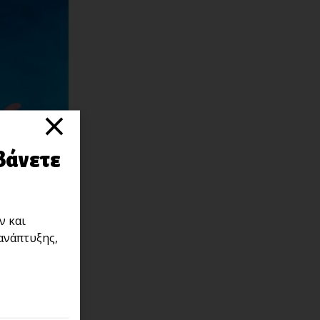
×
βάνετε
ν και
ανάπτυξης,