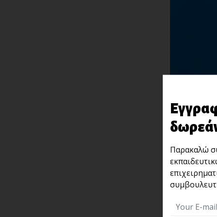
Εγγραφ
δωρεάν
Παρακαλώ συ
εκπαιδευτικ
επιχειρηματ
συμβουλευτι