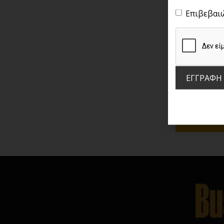
Επιβεβαι
Δωρεάν
Κυριακή 22 
ΕΓΓΡΑΦΗ
Με την ευγε