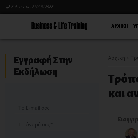
Καλέστε με: 2102512988
ΑΡΧΙΚΗ
Υ
Αρχική
>
Τρό
Εγγραφή Στην
Εκδήλωση
Τρόπο
και α
Εισηγη