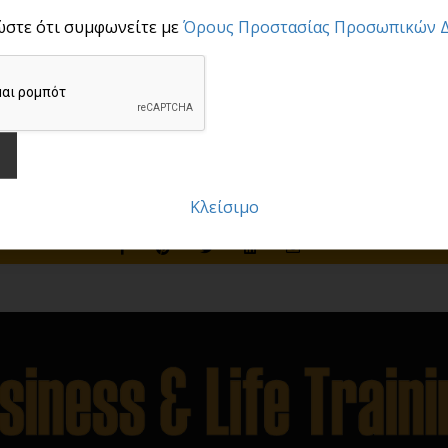
ώστε ότι συμφωνείτε με
Όρους Προστασίας Προσωπικών 
 webinar
Μαρτίου, ώρα 18:30
νική χορηγία
Just On Line
Κλείσιμο