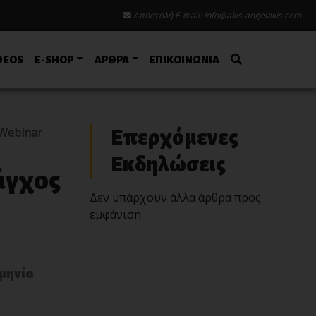
Αποστολή E-mail:
info@akis-angelakis.com
DEOS
E-SHOP
ΑΡΘΡΑ
ΕΠΙΚΟΙΝΩΝΙΑ
 Webinar
Επερχόμενες
Εκδηλώσεις
άγχος
Δεν υπάρχουν άλλα άρθρα προς
εμφάνιση
μηνία