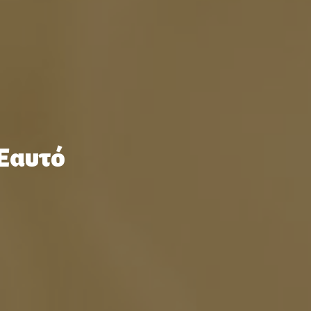
 Εαυτό